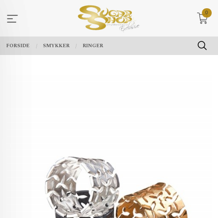
Gå
0
til
innholdet
FORSIDE
SMYKKER
RINGER