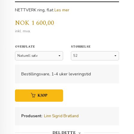
NETTVERK ring, flat
Les mer
Pris
NOK
1 600,00
inkl. mva.
OVERFLATE
STØRRELSE
Bestillingsvare, 1-4 uker leveringstid
KJØP
Produsent:
Linn Sigrid Bratland
DEL DETTE