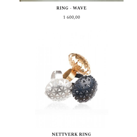
RING - WAVE
Pris
1 600,00
LES MER
NETTVERK RING