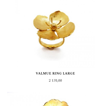
VALMUE RING LARGE
Pris
2 170,00
LES MER