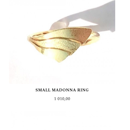
SMALL MADONNA RING
Pris
1 010,00
LES MER