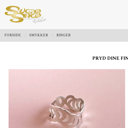
Gå
Lukk
PRODUKTER
til
innholdet
FORSIDE
SMYKKER
RINGER
PRYD DINE FI