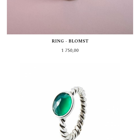
RING - BLOMST
Pris
1 750,00
LES MER