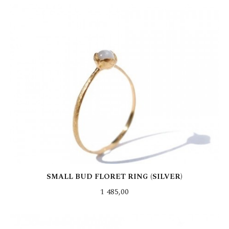
LES MER
SMALL BUD FLORET RING (SILVER)
Pris
1 485,00
LES MER