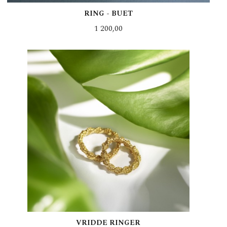
RING - BUET
Pris
1 200,00
LES MER
VRIDDE RINGER