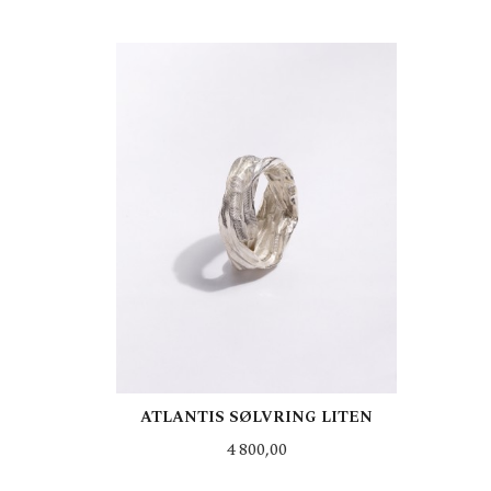
LES MER
ATLANTIS SØLVRING LITEN
Pris
4 800,00