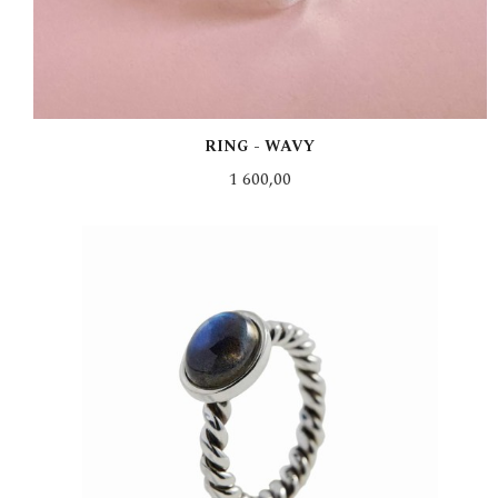
RING - WAVY
Pris
1 600,00
LES MER