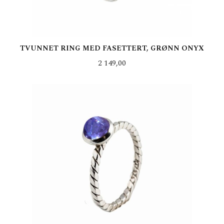
TVUNNET RING MED FASETTERT, GRØNN ONYX
Pris
2 149,00
LES MER