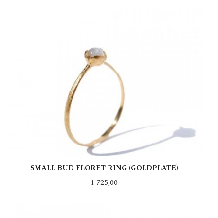
LES MER
SMALL BUD FLORET RING (GOLDPLATE)
Pris
1 725,00
LES MER