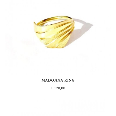
MADONNA RING
Pris
1 120,00
LES MER