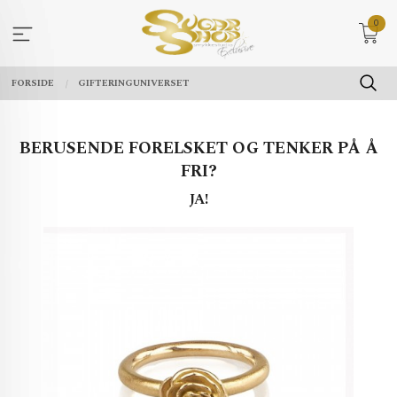
Gå
0
til
innholdet
FORSIDE
GIFTERINGUNIVERSET
BERUSENDE FORELSKET OG TENKER PÅ Å
FRI?
JA!