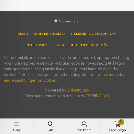
Norwegian
FRAKT
KJØPSBETINGELSER
SIKKERHET OG PERSONVERN
NYHETSBREV
BLOGG
OFTE STILTE SPØRSMÅL
Vår nettbutikk bruker cookies slik at du får en bedre kjøpsopplevelse og
vi kan yte deg bedre service. Vi bruker cookies hovedsaklig til å lagre
innloggingsdetaljer og huske hva du har puttet i handlekurven din.
Fortsett å bruke siden som normalt om du godtar dette.
Les mer
eller
endre innstillinger for cookies.
Powered by
24Nettbutikk
Tech management with passion by
TECHNOLVO
0
Meny
Søk
Min konto
Handlevogn