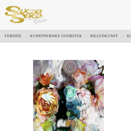
Gå
Lukk
PRODUKTER
til
innholdet
FORSIDE
KUNSTNERISKE GODBITER
BILLEDKUNST
H