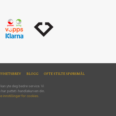
NYHETSBREV
BLOGG
OFTE STILTE SPØRSMÅL
 kan yte deg bedre service. Vi
har puttet i handlekurven din.
e innstillinger for cookies.