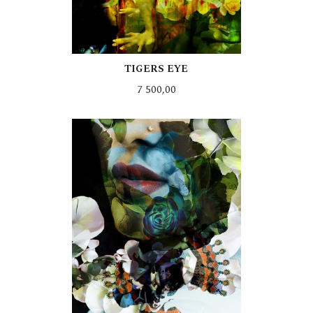
TIGERS EYE
Pris
7 500,00
LES MER