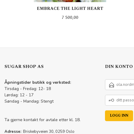
EMBRACE THE LIGHT HEART
Pris
7 500,00
LES MER
SUGAR SHOP AS
DIN KONTO
E-
Åpningstider butikk og verksted:
POSTADRESSE
Tirsdag - Fredag: 12- 18
Lørdag: 12 - 17
DITT
Søndag - Mandag: Stengt
PASSORD
Ta gjerne kontakt for avtale etter kl. 18.
Adresse:
Briskebyveien 30, 0259 Oslo