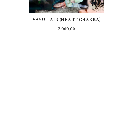
VAYU - AIR (HEART CHAKRA)
Pris
7 000,00
LES MER