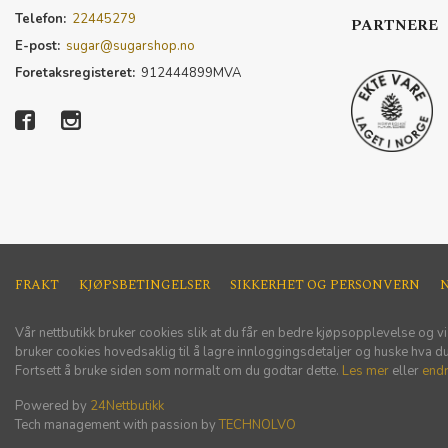
Telefon:
22445279
PARTNERE
E-post:
sugar@sugarshop.no
Foretaksregisteret:
912444899MVA
FRAKT
KJØPSBETINGELSER
SIKKERHET OG PERSONVERN
Vår nettbutikk bruker cookies slik at du får en bedre kjøpsopplevelse og vi
bruker cookies hovedsaklig til å lagre innloggingsdetaljer og huske hva du 
Fortsett å bruke siden som normalt om du godtar dette.
Les mer
eller
endr
Powered by
24Nettbutikk
Tech management with passion by
TECHNOLVO