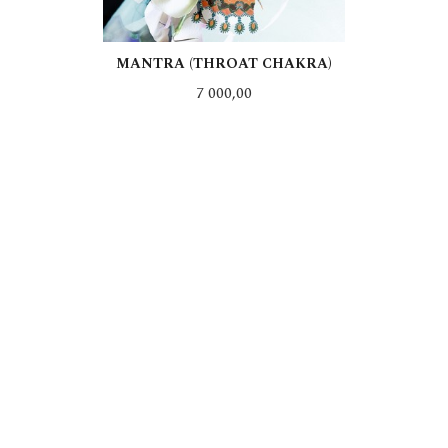
MANTRA (THROAT CHAKRA)
Pris
7 000,00
LES MER