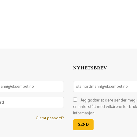
NYHETSBREV
Jeg godtar at dere sender meg 
er innforstått med vilkårene for bru
informasjon
Glemt passord?