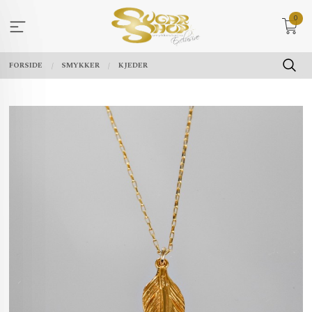
Gå
0
til
innholdet
FORSIDE
SMYKKER
KJEDER