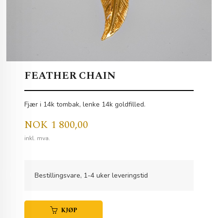
FEATHER CHAIN
Fjær i 14k tombak, lenke 14k goldfilled.
Pris
NOK
1 800,00
inkl. mva.
Bestillingsvare, 1-4 uker leveringstid
KJØP