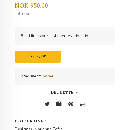
Pris
NOK
950,00
inkl. mva.
Bestillingsvare, 1-4 uker leveringstid
KJØP
Produsent:
by me
DEL DETTE
PRODUKTINFO
Designer:
Marianne Tefre