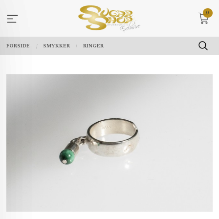
Gå
0
til
innholdet
FORSIDE
SMYKKER
RINGER