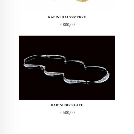
KABINI HALSSMYKKE
Pris
4 800,00
KABINI NECKLACE
Pris
4 500,00