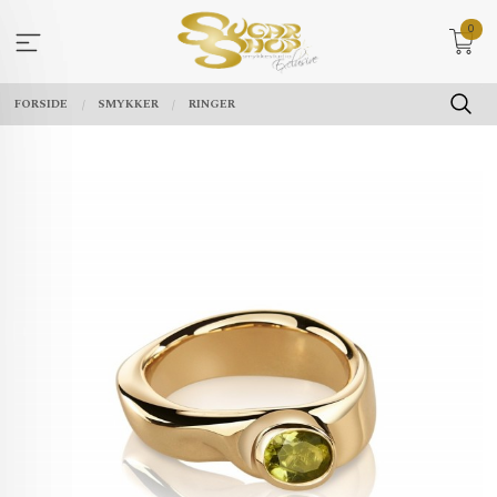
Gå
0
til
innholdet
FORSIDE
SMYKKER
RINGER