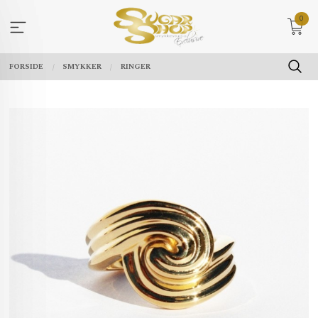
Gå
0
til
innholdet
FORSIDE
SMYKKER
RINGER