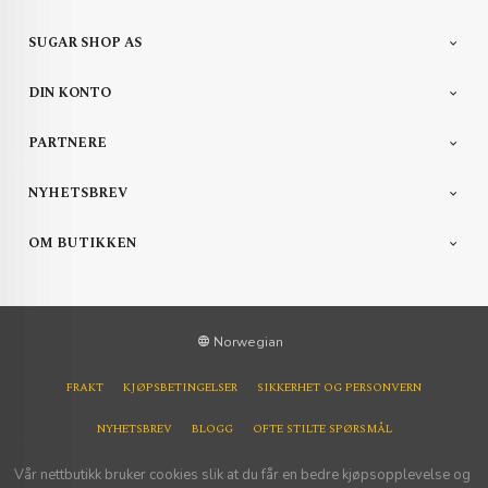
SUGAR SHOP AS
DIN KONTO
PARTNERE
NYHETSBREV
OM BUTIKKEN
Norwegian
FRAKT
KJØPSBETINGELSER
SIKKERHET OG PERSONVERN
NYHETSBREV
BLOGG
OFTE STILTE SPØRSMÅL
Vår nettbutikk bruker cookies slik at du får en bedre kjøpsopplevelse og