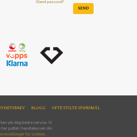
Glemt passord?
NYHETSBREV
BLOGG
OFTE STILTE SPØRSMÅL
 kan yte deg bedre service. Vi
har puttet i handlekurven din.
e innstillinger for cookies.