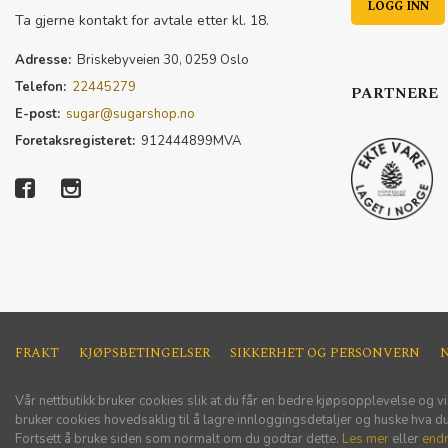
Ta gjerne kontakt for avtale etter kl. 18.
Adresse:
Briskebyveien 30, 0259 Oslo
Telefon:
22445279
PARTNERE
E-post:
sugar@sugarshop.no
Foretaksregisteret:
912444899MVA
FRAKT
KJØPSBETINGELSER
SIKKERHET OG PERSONVERN
Vår nettbutikk bruker cookies slik at du får en bedre kjøpsopplevelse og vi
bruker cookies hovedsaklig til å lagre innloggingsdetaljer og huske hva du 
Fortsett å bruke siden som normalt om du godtar dette.
Les mer
eller
endr