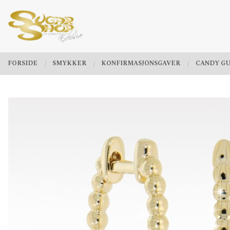
Gå
Lukk
PRODUKTER
til
innholdet
FORSIDE
SMYKKER
KONFIRMASJONSGAVER
CANDY G