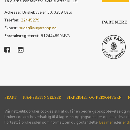
Ta gjerne kontakt for avtale etter kl. 18.
Adresse:
Briskebyveien 30, 0259 Oslo
Telefon:
22445279
PARTNERE
E-post:
sugar@sugarshop.no
Foretaksregisteret:
912444899MVA
FRAKT
KJØPSBETINGELSER
SIKKERHET OG PERSONVERN
Vår nettbutikk bruker cookies slik at du får en bedre kjøpsopplevelse og vi
bruker cookies hovedsaklig til å lagre innloggingsdetaljer og huske hva du 
Fortsett å bruke siden som normalt om du godtar dette.
Les mer
eller
endr