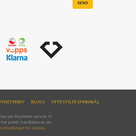
NYHETSBREV
BLOGG
OFTE STILTE SPØRSMÅL
 kan yte deg bedre service. Vi
har puttet i handlekurven din.
e innstillinger for cookies.