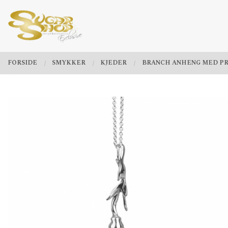
Gå
Lukk
PRODUKTER
til
innholdet
FORSIDE
SMYKKER
KJEDER
BRANCH ANHENG MED PR