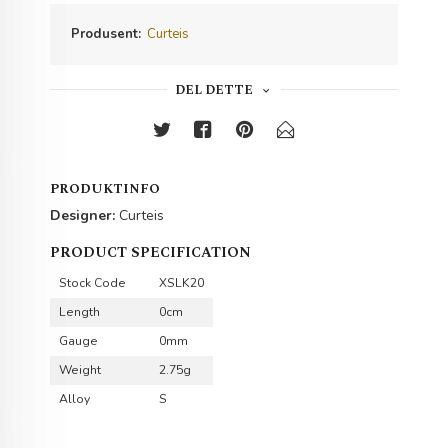
Produsent:
Curteis
DEL DETTE
PRODUKTINFO
Designer:
Curteis
PRODUCT SPECIFICATION
Stock Code
XSLK20
Length
0cm
Gauge
0mm
Weight
2.75g
Alloy
S