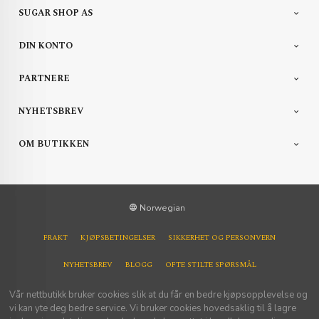
SUGAR SHOP AS
DIN KONTO
PARTNERE
NYHETSBREV
OM BUTIKKEN
Norwegian
FRAKT
KJØPSBETINGELSER
SIKKERHET OG PERSONVERN
NYHETSBREV
BLOGG
OFTE STILTE SPØRSMÅL
Vår nettbutikk bruker cookies slik at du får en bedre kjøpsopplevelse og
vi kan yte deg bedre service. Vi bruker cookies hovedsaklig til å lagre