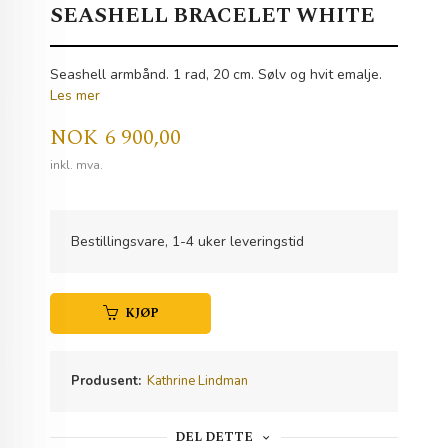
SEASHELL BRACELET WHITE
Seashell armbånd. 1 rad, 20 cm. Sølv og hvit emalje.
Les mer
Pris
NOK
6 900,00
inkl. mva.
Bestillingsvare, 1-4 uker leveringstid
KJØP
Produsent:
Kathrine Lindman
DEL DETTE