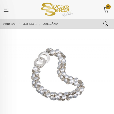
Gå
0
til
innholdet
FORSIDE
SMYKKER
ARMBÅND