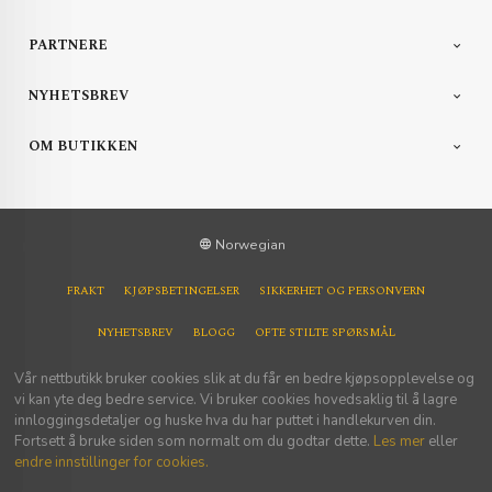
PARTNERE
NYHETSBREV
OM BUTIKKEN
Norwegian
FRAKT
KJØPSBETINGELSER
SIKKERHET OG PERSONVERN
NYHETSBREV
BLOGG
OFTE STILTE SPØRSMÅL
Vår nettbutikk bruker cookies slik at du får en bedre kjøpsopplevelse og
vi kan yte deg bedre service. Vi bruker cookies hovedsaklig til å lagre
innloggingsdetaljer og huske hva du har puttet i handlekurven din.
Fortsett å bruke siden som normalt om du godtar dette.
Les mer
eller
endre innstillinger for cookies.