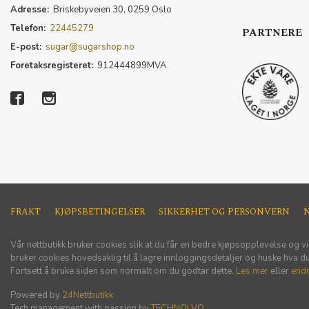
Adresse:
Briskebyveien 30, 0259 Oslo
Telefon:
22445279
PARTNERE
E-post:
sugar@sugarshop.no
Foretaksregisteret:
912444899MVA
FRAKT
KJØPSBETINGELSER
SIKKERHET OG PERSONVERN
Vår nettbutikk bruker cookies slik at du får en bedre kjøpsopplevelse og vi
bruker cookies hovedsaklig til å lagre innloggingsdetaljer og huske hva du 
Fortsett å bruke siden som normalt om du godtar dette.
Les mer
eller
endr
Powered by
24Nettbutikk
Tech management with passion by
TECHNOLVO