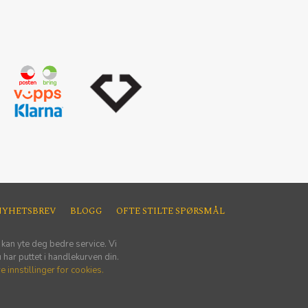
NYHETSBREV
BLOGG
OFTE STILTE SPØRSMÅL
 kan yte deg bedre service. Vi
har puttet i handlekurven din.
e innstillinger for cookies.