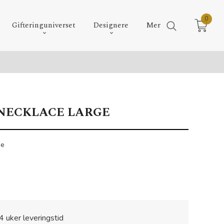
0
Gifteringuniverset
Designere
Mer
ECKLACE LARGE
ge
4 uker leveringstid