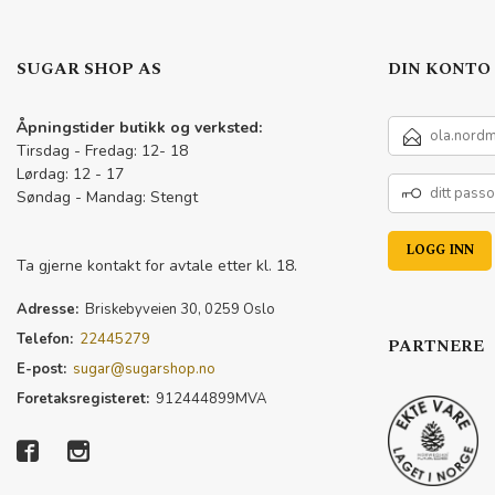
SUGAR SHOP AS
DIN KONTO
E-
Åpningstider butikk og verksted:
POSTADRESSE
Tirsdag - Fredag: 12- 18
Lørdag: 12 - 17
DITT
Søndag - Mandag: Stengt
PASSORD
Ta gjerne kontakt for avtale etter kl. 18.
Adresse:
Briskebyveien 30, 0259 Oslo
Telefon:
22445279
PARTNERE
E-post:
sugar@sugarshop.no
Foretaksregisteret:
912444899MVA