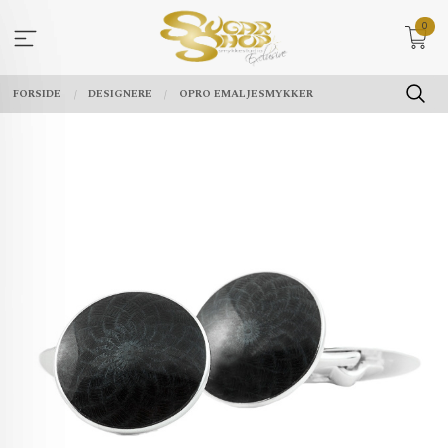
Gå
0
til
innholdet
FORSIDE
DESIGNERE
OPRO EMALJESMYKKER