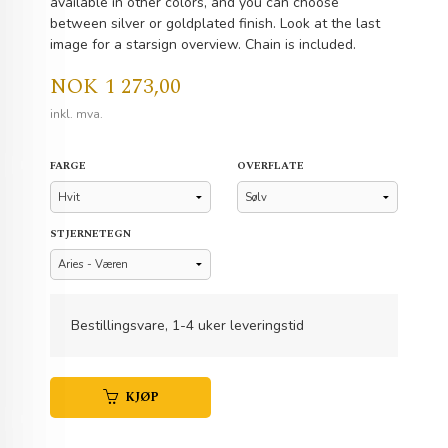
available in other colors, and you can choose
between silver or goldplated finish. Look at the last
image for a starsign overview. Chain is included.
Pris
NOK
1 273,00
inkl. mva.
FARGE
OVERFLATE
STJERNETEGN
Bestillingsvare, 1-4 uker leveringstid
KJØP