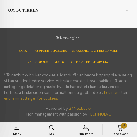
OM BUTIKKEN
Norwegian
FRAKT
KJØPSBETINGELSER
SIKKERHET OG PERSONVERN
NYHETSBREV
BLOGG
OFTE STILTE SPØRSMÅL
Vår nettbutikk bruker cookies slik at du får en bedre kjøpsopplevelse og
vi kan yte deg bedre service. Vi bruker cookies hovedsaklig til å lagre
innloggingsdetaljer og huske hva du har puttet i handlekurven din.
Fortsett å bruke siden som normalt om du godtar dette.
Les mer
eller
endre innstillinger for cookies.
Powered by
24Nettbutikk
Tech management with passion by
TECHNOLVO
0
Meny
Søk
Min konto
Handlevogn