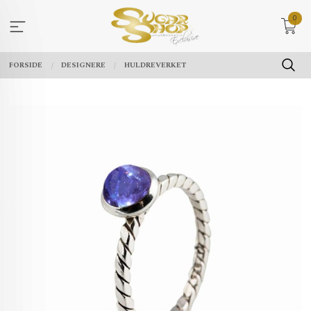
Gå
0
til
innholdet
FORSIDE
DESIGNERE
HULDREVERKET