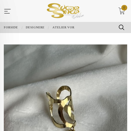
Gå
0
til
innholdet
FORSIDE
DESIGNERE
ATELIER VOR