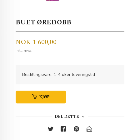
BUET ØREDOBB
Pris
NOK
1 600,00
inkl. mva.
Bestillingsvare, 1-4 uker leveringstid
KJØP
DEL DETTE