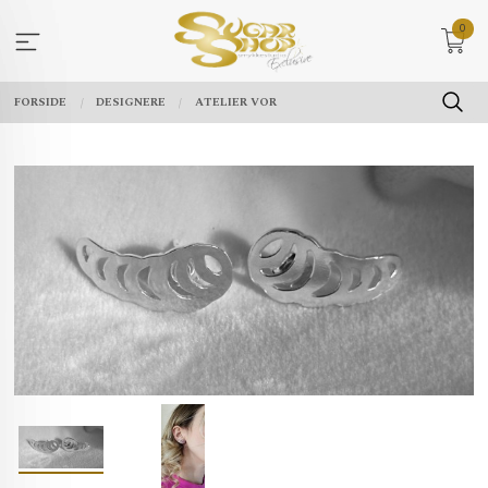
Gå
0
til
innholdet
FORSIDE
DESIGNERE
ATELIER VOR