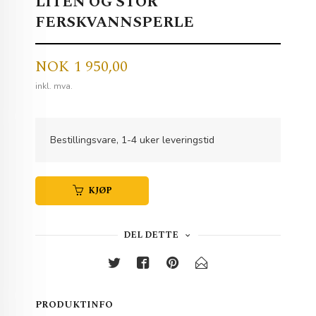
LITEN OG STOR
FERSKVANNSPERLE
Pris
NOK
1 950,00
inkl. mva.
Bestillingsvare, 1-4 uker leveringstid
KJØP
DEL DETTE
PRODUKTINFO