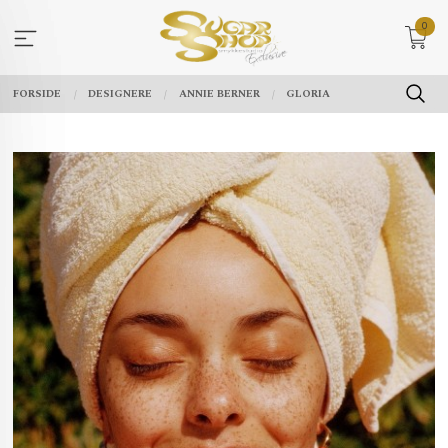
Gå
0
til
innholdet
FORSIDE
DESIGNERE
ANNIE BERNER
GLORIA