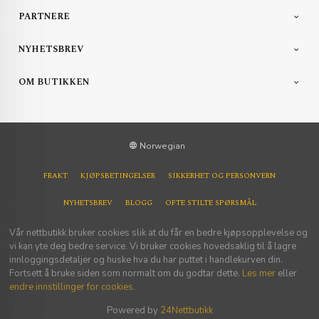
PARTNERE
NYHETSBREV
OM BUTIKKEN
Norwegian
FRAKT
KJØPSBETINGELSER
SIKKERHET OG PERSONVERN
NYHETSBREV
BLOGG
OFTE STILTE SPØRSMÅL
Vår nettbutikk bruker cookies slik at du får en bedre kjøpsopplevelse og
vi kan yte deg bedre service. Vi bruker cookies hovedsaklig til å lagre
innloggingsdetaljer og huske hva du har puttet i handlekurven din.
Fortsett å bruke siden som normalt om du godtar dette.
Les mer
eller
endre innstillinger for cookies.
Powered by
24Nettbutikk